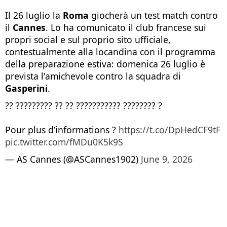
Il 26 luglio la
Roma
giocherà un test match contro
il
Cannes
. Lo ha comunicato il club francese sui
propri social e sul proprio sito ufficiale,
contestualmente alla locandina con il programma
della preparazione estiva: domenica 26 luglio è
prevista l'amichevole contro la squadra di
Gasperini
.
?? ????????? ?? ?? ???́???????? ???????? ?
Pour plus d’informations ?
https://t.co/DpHedCF9tF
pic.twitter.com/fMDu0K5k9S
— AS Cannes (@ASCannes1902)
June 9, 2026