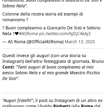
romanismo.
Buon compleanno a Giancarlo De Sisti e
Sebino Nela".
Colonne della nostra storia ed esempi di
romanismo ?
? Buon compleanno a Giancarlo De Sisti e Sebino
Nela ?❤️
#ASRoma
pic.twitter.com/kjDjC4kAj3
— AS Roma (@OfficialASRoma)
March 13, 2025
Questi invece gli auguri (con una storia su
Instagram) dell'altro festeggiato di giornata, Bruno
Conti
:
"Tanti auguri di buon compleanno al mio
amico Sebino Nela e al mio grande Maestro Picchio
De Sisti".
"Auguri fratelli!"
, il post su Instagram di un altro ex
giallorosso come Ubaldo
Righetti
(alla
Roma
dal